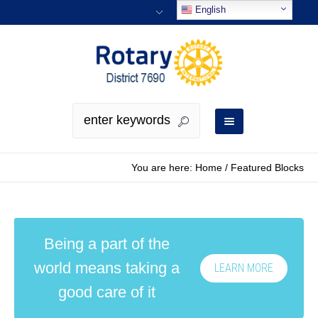
English
You are here:
Home
/
Featured Blocks
Being a part of the
world means taking a
LEARN MORE
good care of it